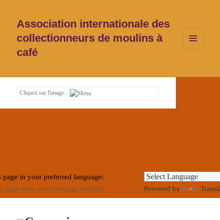
Association internationale des
collectionneurs de moulins à
café
MENU
ET
WIDGETS
Cliquez sur l'image...
s page in your preferred language:
te page dans votre langage préféré:
Powered by
Transl